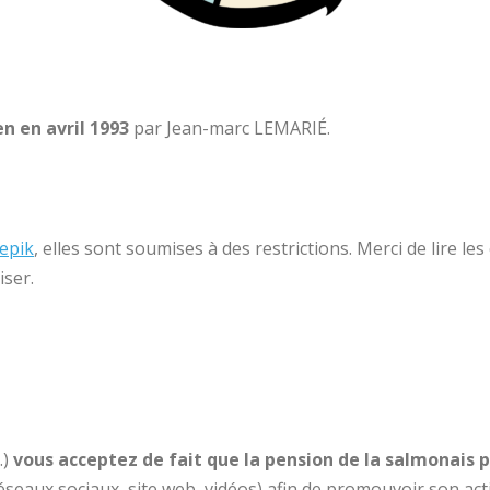
en en avril 1993
par Jean-marc LEMARIÉ.
epik
, elles sont soumises à des restrictions. Merci de lire les
iser.
…)
vous acceptez de fait que la pension de la salmonais 
réseaux sociaux, site web, vidéos) afin de promouvoir son act