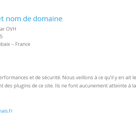
et nom de domaine
par OVH
45
ubaix – France
erformances et de sécurité. Nous veillons à ce qu’il y en ait
es plugins de ce site. Ils ne font aucunement atteinte à la v
ais.fr